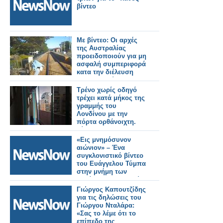
βίντεο
Με βίντεο: Οι αρχές
της Αυστραλίας
προειδοποιούν για μη
ασφαλή συμπεριφορά
κατα την διέλευση
των γραμμών
Τρένο χωρίς οδηγό
τρέχει κατά μήκος της
γραμμής του
Λονδίνου με την
πόρτα ορθάνοιχτη.
Βίντεο.
«Εις μνημόσυνον
αιώνιον» – Ένα
συγκλονιστικό βίντεο
του Ευάγγελου Τύμπα
στην μνήμη των
θυμάτων των Τεμπών
(φωτό-βίντεο)
Γιώργος Καπουτζίδης
για τις δηλώσεις του
Γιώργου Νταλάρα:
«Σας το λέμε ότι το
επίπεδο της