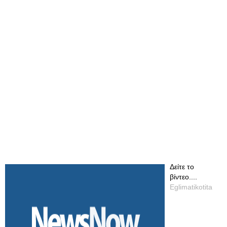
Δείτε το
βίντεο....
Eglimatikotita