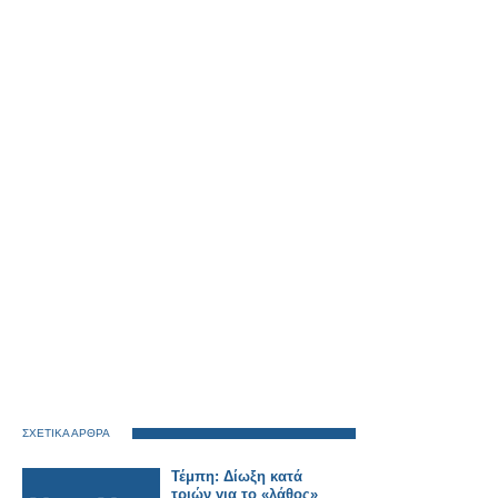
ΣΧΕΤΙΚΑ ΑΡΘΡΑ
Τέμπη: Δίωξη κατά
τριών για το «λάθος»