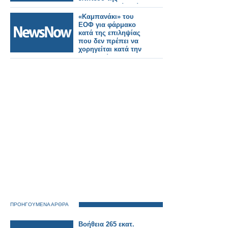
δημοσιογραφίας είναι
χαμηλό»
«Καμπανάκι» του
ΕΟΦ για φάρμακο
κατά της επιληψίας
που δεν πρέπει να
χορηγείται κατά την
εγκυμοσύνη
ΠΡΟΗΓΟΥΜΕΝΑ ΑΡΘΡΑ
Βοήθεια 265 εκατ.