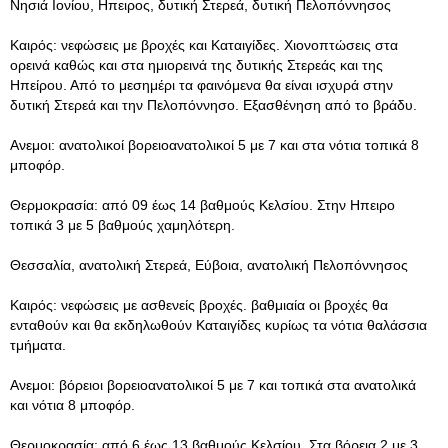
Νησιά Ιονίου, Ηπειρος, δυτική Στερεά, δυτική Πελοπόννησος
Καιρός: νεφώσεις με βροχές και Καταιγίδες. Χιονοπτώσεις στα
ορεινά καθώς και στα ημιορεινά της δυτικής Στερεάς και της
Ηπείρου. Από το μεσημέρι τα φαινόμενα θα είναι ισχυρά στην
δυτική Στερεά και την Πελοπόννησο. Εξασθένηση από το βράδυ.
Ανεμοι: ανατολικοί βορειοανατολικοί 5 με 7 και στα νότια τοπικά 8
μποφόρ.
Θερμοκρασία: από 09 έως 14 βαθμούς Κελσίου. Στην Ηπειρο
τοπικά 3 με 5 βαθμούς χαμηλότερη.
Θεσσαλία, ανατολική Στερεά, Εύβοια, ανατολική Πελοπόννησος
Καιρός: νεφώσεις με ασθενείς βροχές. βαθμιαία οι βροχές θα
ενταθούν και θα εκδηλωθούν Καταιγίδες κυρίως τα νότια θαλάσσια
τμήματα.
Ανεμοι: βόρειοι βορειοανατολικοί 5 με 7 και τοπικά στα ανατολικά
και νότια 8 μποφόρ.
Θερμοκρασία: από 6 έως 13 βαθμούς Κελσίου. Στα βόρεια 2 με 3