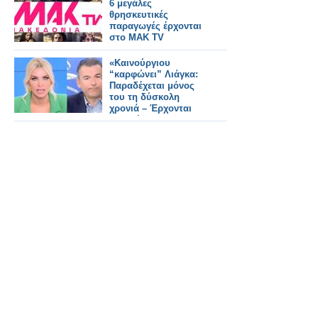
6 μεγάλες
θρησκευτικές
παραγωγές έρχονται
στο ΜΑΚ TV
«Καινούργιου
“καρφώνει” Λιάγκα:
Παραδέχεται μόνος
του τη δύσκολη
χρονιά – Έρχονται
αλλαγές στο
“Πρωινό”»