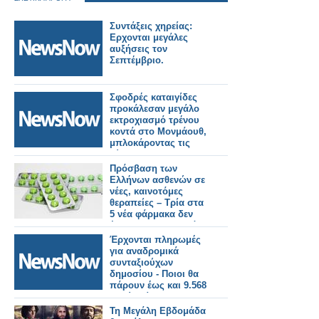
Συντάξεις χηρείας:
Ερχονται μεγάλες
αυξήσεις τον
Σεπτέμβριο.
Σφοδρές καταιγίδες
προκάλεσαν μεγάλο
εκτροχιασμό τρένου
κοντά στο Μονμάουθ,
μπλοκάροντας τις
κύριες
σιδηροδρομικές
Πρόσβαση των
γραμμές του BNSF.
Ελλήνων ασθενών σε
νέες, καινοτόμες
θεραπείες – Τρία στα
5 νέα φάρμακα δεν
έρχονται στην Ελλάδα
Έρχονται πληρωμές
για αναδρομικά
συνταξιούχων
δημοσίου - Ποιοι θα
πάρουν έως και 9.568
ευρώ [πίνακες]
Τη Μεγάλη Εβδομάδα