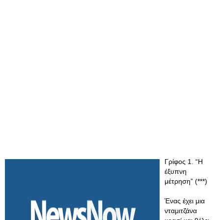
Γρίφος 1. “Η
έξυπνη
μέτρηση” (***)
Ένας έχει μια
νταμιτζάνα