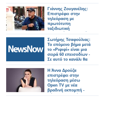
Γιάννης Ζουγανέλης:
Επιστρέφει στην
τηλεόραση με
πρωτότυπη
ταξιδιωτική
εκπομπή... - Σε αυτό
το κανάλι θα τον
Σωτήρης Τσαφούλιας:
δούμε
Το επόμενο βήμα μετά
το «Ριφιφί» είναι μια
σειρά 60 επεισοδίων -
Σε αυτό το κανάλι θα
την δουμε;
Η Άννα Δρούζα
επιστρέφει στην
τηλεόραση μέσω
Open TV με νέα
βραδινή εκπομπή -
Πότε θα την δούμε;