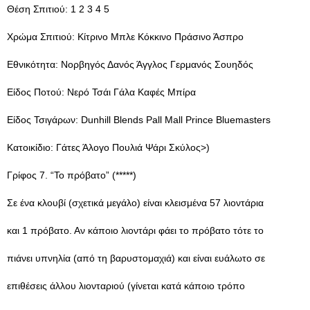
Θέση Σπιτιού: 1 2 3 4 5
Χρώμα Σπιτιού: Κίτρινο Μπλε Κόκκινο Πράσινο Άσπρο
Εθνικότητα: Νορβηγός Δανός Άγγλος Γερμανός Σουηδός
Είδος Ποτού: Νερό Τσάι Γάλα Καφές Μπίρα
Είδος Τσιγάρων: Dunhill Blends Pall Mall Prince Bluemasters
Κατοικίδιο: Γάτες Άλογο Πουλιά Ψάρι Σκύλος>)
Γρίφος 7. “Το πρόβατο” (*****)
Σε ένα κλουβί (σχετικά μεγάλο) είναι κλεισμένα 57 λιοντάρια
και 1 πρόβατο. Αν κάποιο λιοντάρι φάει το πρόβατο τότε το
πιάνει υπνηλία (από τη βαρυστομαχιά) και είναι ευάλωτο σε
επιθέσεις άλλου λιονταριού (γίνεται κατά κάποιο τρόπο