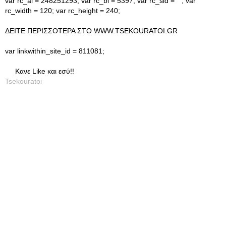
var rc_ai = 248251293; var rc_bi = 5397; var rc_sid = ""; var
rc_width = 120; var rc_height = 240;
ΔΕΙΤΕ ΠΕΡΙΣΣΟΤΕΡΑ ΣΤΟ WWW.TSEKOURATOI.GR
var linkwithin_site_id = 811081;
Κανε Like και εσύ!!
Tsekouratoi