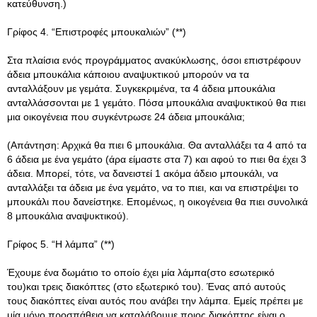
κατεύθυνση.)
Γρίφος 4. “Επιστροφές μπουκαλιών” (**)
Στα πλαίσια ενός προγράμματος ανακύκλωσης, όσοι επιστρέφουν
άδεια μπουκάλια κάποιου αναψυκτικού μπορούν να τα
ανταλλάξουν με γεμάτα. Συγκεκριμένα, τα 4 άδεια μπουκάλια
ανταλλάσσονται με 1 γεμάτο. Πόσα μπουκάλια αναψυκτικού θα πιει
μια οικογένεια που συγκέντρωσε 24 άδεια μπουκάλια;
(Απάντηση: Αρχικά θα πιει 6 μπουκάλια. Θα ανταλλάξει τα 4 από τα
6 άδεια με ένα γεμάτο (άρα είμαστε στα 7) και αφού το πιει θα έχει 3
άδεια. Μπορεί, τότε, να δανειστεί 1 ακόμα άδειο μπουκάλι, να
ανταλλάξει τα άδεια με ένα γεμάτο, να το πιει, και να επιστρέψει το
μπουκάλι που δανείστηκε. Επομένως, η οικογένεια θα πιει συνολικά
8 μπουκάλια αναψυκτικού).
Γρίφος 5. “Η λάμπα” (**)
Έχουμε ένα δωμάτιο το οποίο έχει μία λάμπα(στο εσωτερικό
του)και τρεις διακόπτες (στο εξωτερικό του). Ένας από αυτούς
τους διακόπτες είναι αυτός που ανάβει την λάμπα. Εμείς πρέπει με
μία μόνο προσπάθεια να καταλάβουμε ποιος διακόπτης είναι ο