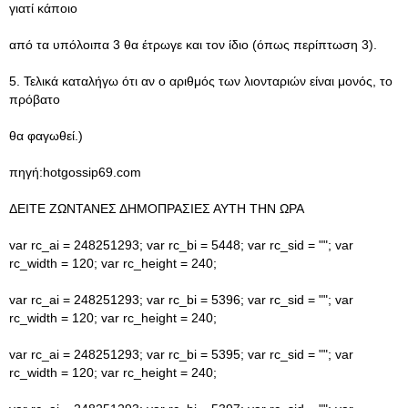
γιατί κάποιο
από τα υπόλοιπα 3 θα έτρωγε και τον ίδιο (όπως περίπτωση 3).
5. Τελικά καταλήγω ότι αν ο αριθμός των λιονταριών είναι μονός, το
πρόβατο
θα φαγωθεί.)
πηγή:hotgossip69.com
ΔΕΙΤΕ ΖΩΝΤΑΝΕΣ ΔΗΜΟΠΡΑΣΙΕΣ ΑΥΤΗ ΤΗΝ ΩΡΑ
var rc_ai = 248251293; var rc_bi = 5448; var rc_sid = ""; var
rc_width = 120; var rc_height = 240;
var rc_ai = 248251293; var rc_bi = 5396; var rc_sid = ""; var
rc_width = 120; var rc_height = 240;
var rc_ai = 248251293; var rc_bi = 5395; var rc_sid = ""; var
rc_width = 120; var rc_height = 240;