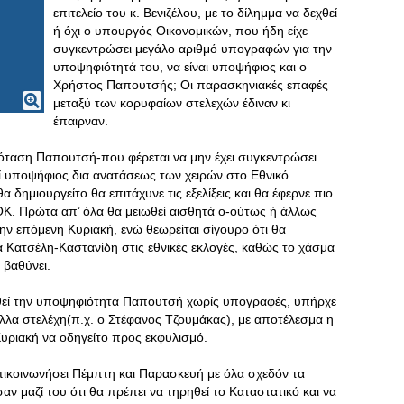
επιτελείο του κ. Βενιζέλου, με το δίλημμα να δεχθεί
ή όχι ο υπουργός Οικονομικών, που ήδη είχε
συγκεντρώσει μεγάλο αριθμό υπογραφών για την
υποψηφιότητά του, να είναι υποψήφιος και ο
Χρήστος Παπουτσής; Οι παρασκηνιακές επαφές
μεταξύ των κορυφαίων στελεχών έδιναν κι
έπαιρναν.
ρόταση Παπουτσή-που φέρεται να μην έχει συγκεντρώσει
 υποψήφιος δια ανατάσεως των χειρών στο Εθνικό
α δημιουργείτο θα επιτάχυνε τις εξελίξεις και θα έφερνε πιο
Κ. Πρώτα απ’ όλα θα μειωθεί αισθητά ο-ούτως ή άλλως
ν επόμενη Κυριακή, ενώ θεωρείται σίγουρο ότι θα
 Κατσέλη-Καστανίδη στις εθνικές εκλογές, καθώς το χάσμα
βαθύνει.
εχθεί την υποψηφιότητα Παπουτσή χωρίς υπογραφές, υπήρχε
λλα στελέχη(π.χ. ο Στέφανος Τζουμάκας), με αποτέλεσμα η
υριακή να οδηγείτο προς εκφυλισμό.
πικοινωνήσει Πέμπτη και Παρασκευή με όλα σχεδόν τα
ν μαζί του ότι θα πρέπει να τηρηθεί το Καταστατικό και να