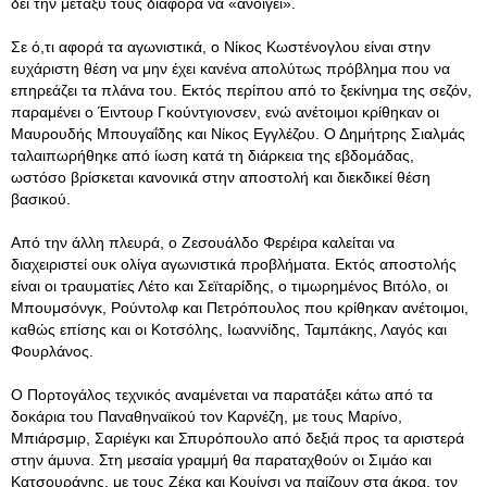
δει την μεταξύ τους διαφορά να «ανοίγει».
Σε ό,τι αφορά τα αγωνιστικά, ο Νίκος Κωστένογλου είναι στην
ευχάριστη θέση να μην έχει κανένα απολύτως πρόβλημα που να
επηρεάζει τα πλάνα του. Εκτός περίπου από το ξεκίνημα της σεζόν,
παραμένει ο Έιντουρ Γκούντγιονσεν, ενώ ανέτοιμοι κρίθηκαν οι
Μαυρουδής Μπουγαΐδης και Νίκος Εγγλέζου. Ο Δημήτρης Σιαλμάς
ταλαιπωρήθηκε από ίωση κατά τη διάρκεια της εβδομάδας,
ωστόσο βρίσκεται κανονικά στην αποστολή και διεκδικεί θέση
βασικού.
Από την άλλη πλευρά, ο Ζεσουάλδο Φερέιρα καλείται να
διαχειριστεί ουκ ολίγα αγωνιστικά προβλήματα. Εκτός αποστολής
είναι οι τραυματίες Λέτο και Σεϊταρίδης, ο τιμωρημένος Βιτόλο, οι
Μπουμσόνγκ, Ρούντολφ και Πετρόπουλος που κρίθηκαν ανέτοιμοι,
καθώς επίσης και οι Κοτσόλης, Ιωαννίδης, Ταμπάκης, Λαγός και
Φουρλάνος.
Ο Πορτογάλος τεχνικός αναμένεται να παρατάξει κάτω από τα
δοκάρια του Παναθηναϊκού τον Καρνέζη, με τους Μαρίνο,
Μπιάρσμιρ, Σαριέγκι και Σπυρόπουλο από δεξιά προς τα αριστερά
στην άμυνα. Στη μεσαία γραμμή θα παραταχθούν οι Σιμάο και
Κατσουράνης, με τους Ζέκα και Κουίνσι να παίζουν στα άκρα, τον