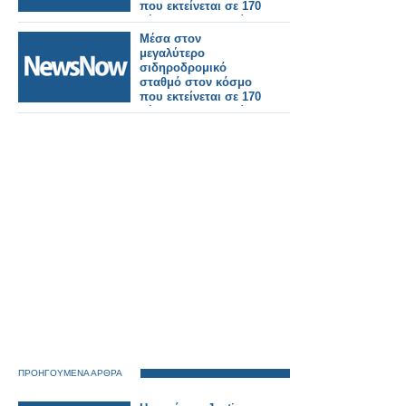
που εκτείνεται σε 170
γήπεδα ποδοσφαίρου
στην Κίνα.
Μέσα στον
μεγαλύτερο
σιδηροδρομικό
σταθμό στον κόσμο
που εκτείνεται σε 170
γήπεδα ποδοσφαίρου
στην Κίνα.
ΠΡΟΗΓΟΥΜΕΝΑ ΑΡΘΡΑ