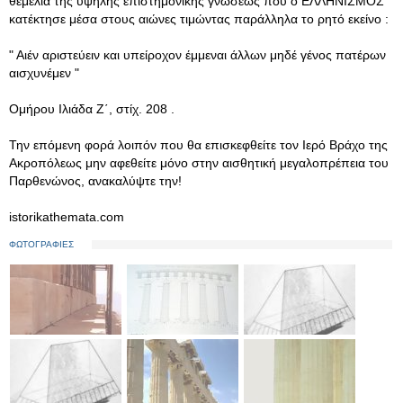
θεμέλια της υψηλής επιστημονικής γνώσεως που ο ΕΛΛΗΝΙΣΜΟΣ
κατέκτησε μέσα στους αιώνες τιμώντας παράλληλα το ρητό εκείνο :
" Αιέν αριστεύειν και υπείροχον έμμεναι άλλων μηδέ γένος πατέρων
αισχυνέμεν "
Ομήρου Ιλιάδα Ζ΄, στίχ. 208 .
Την επόμενη φορά λοιπόν που θα επισκεφθείτε τον Ιερό Βράχο της
Ακροπόλεως μην αφεθείτε μόνο στην αισθητική μεγαλοπρέπεια του
Παρθενώνος, ανακαλύψτε την!
istorikathemata.com
ΦΩΤΟΓΡΑΦΙΕΣ