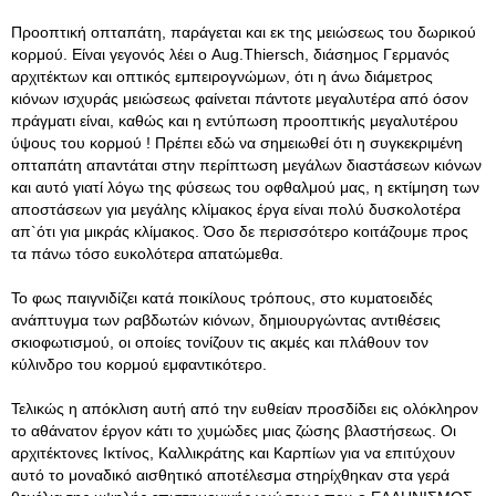
Προοπτική οπταπάτη, παράγεται και εκ της μειώσεως του δωρικού
κορμού. Είναι γεγονός λέει ο Aug.Thiersch, διάσημος Γερμανός
αρχιτέκτων και οπτικός εμπειρογνώμων, ότι η άνω διάμετρος
κιόνων ισχυράς μειώσεως φαίνεται πάντοτε μεγαλυτέρα από όσον
πράγματι είναι, καθώς και η εντύπωση προοπτικής μεγαλυτέρου
ύψους του κορμού ! Πρέπει εδώ να σημειωθεί ότι η συγκεκριμένη
οπταπάτη απαντάται στην περίπτωση μεγάλων διαστάσεων κιόνων
και αυτό γιατί λόγω της φύσεως του οφθαλμού μας, η εκτίμηση των
αποστάσεων για μεγάλης κλίμακος έργα είναι πολύ δυσκολοτέρα
απ`ότι για μικράς κλίμακος. Όσο δε περισσότερο κοιτάζουμε προς
τα πάνω τόσο ευκολότερα απατώμεθα.
Το φως παιγνιδίζει κατά ποικίλους τρόπους, στο κυματοειδές
ανάπτυγμα των ραβδωτών κιόνων, δημιουργώντας αντιθέσεις
σκιοφωτισμού, οι οποίες τονίζουν τις ακμές και πλάθουν τον
κύλινδρο του κορμού εμφαντικότερο.
Τελικώς η απόκλιση αυτή από την ευθείαν προσδίδει εις ολόκληρον
το αθάνατον έργον κάτι το χυμώδες μιας ζώσης βλαστήσεως. Οι
αρχιτέκτονες Ικτίνος, Καλλικράτης και Καρπίων για να επιτύχουν
αυτό το μοναδικό αισθητικό αποτέλεσμα στηρίχθηκαν στα γερά