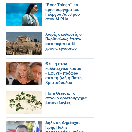
"Poor Things", το
αριστούργημα του
Γιώργου Λάνθιμου
στον ALPHA
Χωρίς σκαλωσιές ο
Παρθενώνας έπειτα
από περίπου 15
χρόνια εργασιών
Θλίψη στον
καλλιτεχνικό κόσμο:
«Έφυγε» πρόωρα
από τη ζωή η Πόπη
Χριστοδούλου
Flora Graeca: To
σπάνιο αριστούργημα
βοτανολογίας
Δήλωση Δημάρχου
Ιερής Πόλης