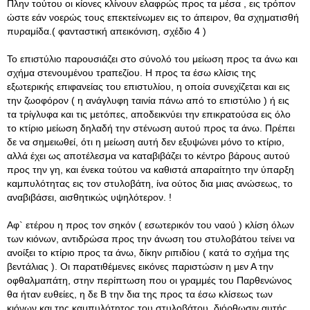
Πλην τούτου οι κίονες κλίνουν ελαφρώς προς τα μέσα , εις τρόπον
ώστε εάν νοερώς τους επεκτείνωμεν εις το άπειρον, θα σχηματισθή
πυραμίδα.( φανταστική απεικόνιση, σχέδιο 4 )
Το επιστύλιο παρουσιάζει στο σύνολό του μείωση προς τα άνω και
σχήμα στενουμένου τραπεζίου. Η προς τα έσω κλίσις της
εξωτερικής επιφανείας του επιστυλίου, η οποία συνεχίζεται και εις
την ζωοφόρον ( η ανάγλυφη ταινία πάνω από το επιστύλιο ) ή εις
τα τρίγλυφα και τις μετόπες, αποδεικνύει την επικρατούσα εις όλο
το κτίριο μείωση δηλαδή την στένωση αυτού προς τα άνω. Πρέπει
δε να σημειωθεί, ότι η μείωση αυτή δεν εξυψώνει μόνο το κτίριο,
αλλά έχει ως αποτέλεσμα να καταβιβάζει το κέντρο βάρους αυτού
προς την γη, και ένεκα τούτου να καθιστά απαραίτητο την ύπαρξη
καμπυλότητας εις τον στυλοβάτη, ίνα ούτος δια μιας ανώσεως, το
αναβιβάσει, αισθητικώς υψηλότερον. !
Αφ` ετέρου η προς τον σηκόν ( εσωτερικόν του ναού ) κλίση όλων
των κιόνων, αντιδρώσα προς την άνωση του στυλοβάτου τείνει να
ανοίξει το κτίριο προς τα άνω, δίκην ριπιδίου ( κατά το σχήμα της
βεντάλιας ). Οι παρατιθέμενες εικόνες παριστώσιν η μεν Α την
οφθαλμαπάτη, στην περίπτωση που οι γραμμές του Παρθενώνος
θα ήταν ευθείες, η δε Β την δια της προς τα έσω κλίσεως των
κιόνων και της καμπυλότητος του στυλοβάτου, διόρθωσιν αυτής.