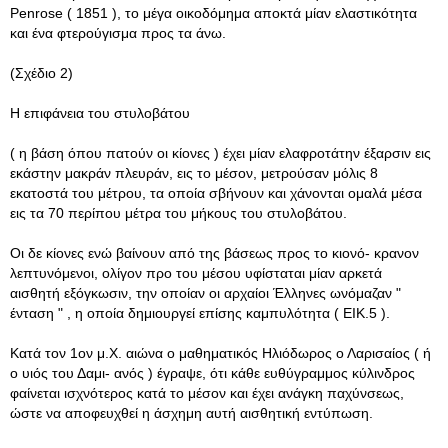
Penrose ( 1851 ), το μέγα οικοδόμημα αποκτά μίαν ελαστικότητα
και ένα φτερούγισμα προς τα άνω.
(Σχέδιο 2)
Η επιφάνεια του στυλοβάτου
( η βάση όπου πατούν οι κίονες ) έχει μίαν ελαφροτάτην έξαρσιν εις
εκάστην μακράν πλευράν, εις το μέσον, μετρούσαν μόλις 8
εκατοστά του μέτρου, τα οποία σβήνουν και χάνονται ομαλά μέσα
εις τα 70 περίπου μέτρα του μήκους του στυλοβάτου.
Οι δε κίονες ενώ βαίνουν από της βάσεως προς το κιονό- κρανον
λεπτυνόμενοι, ολίγον προ του μέσου υφίσταται μίαν αρκετά
αισθητή εξόγκωσιν, την οποίαν οι αρχαίοι Έλληνες ωνόμαζαν "
ένταση " , η οποία δημιουργεί επίσης καμπυλότητα ( ΕΙΚ.5 ).
Κατά τον 1ον μ.Χ. αιώνα ο μαθηματικός Ηλιόδωρος ο Λαρισαίος ( ή
ο υιός του Δαμι- ανός ) έγραψε, ότι κάθε ευθύγραμμος κύλινδρος
φαίνεται ισχνότερος κατά το μέσον και έχει ανάγκη παχύνσεως,
ώστε να αποφευχθεί η άσχημη αυτή αισθητική εντύπωση.