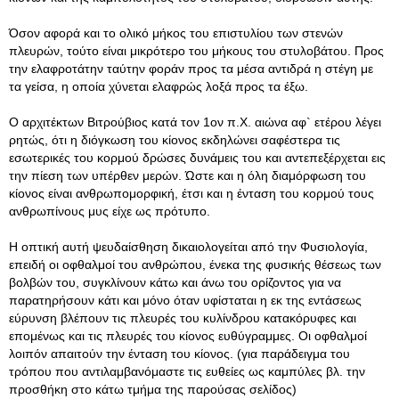
Όσον αφορά και το ολικό μήκος του επιστυλίου των στενών
πλευρών, τούτο είναι μικρότερο του μήκους του στυλοβάτου. Προς
την ελαφροτάτην ταύτην φοράν προς τα μέσα αντιδρά η στέγη με
τα γείσα, η οποία χύνεται ελαφρώς λοξά προς τα έξω.
Ο αρχιτέκτων Βιτρούβιος κατά τον 1ον π.Χ. αιώνα αφ` ετέρου λέγει
ρητώς, ότι η διόγκωση του κίονος εκδηλώνει σαφέστερα τις
εσωτερικές του κορμού δρώσες δυνάμεις του και αντεπεξέρχεται εις
την πίεση των υπέρθεν μερών. Ώστε και η όλη διαμόρφωση του
κίονος είναι ανθρωπομορφική, έτσι και η ένταση του κορμού τους
ανθρωπίνους μυς είχε ως πρότυπο.
Η οπτική αυτή ψευδαίσθηση δικαιολογείται από την Φυσιολογία,
επειδή οι οφθαλμοί του ανθρώπου, ένεκα της φυσικής θέσεως των
βολβών του, συγκλίνουν κάτω και άνω του ορίζοντος για να
παρατηρήσουν κάτι και μόνο όταν υφίσταται η εκ της εντάσεως
εύρυνση βλέπουν τις πλευρές του κυλίνδρου κατακόρυφες και
επομένως και τις πλευρές του κίονος ευθύγραμμες. Οι οφθαλμοί
λοιπόν απαιτούν την ένταση του κίονος. (για παράδειγμα του
τρόπου που αντιλαμβανόμαστε τις ευθείες ως καμπύλες βλ. την
προσθήκη στο κάτω τμήμα της παρούσας σελίδος)