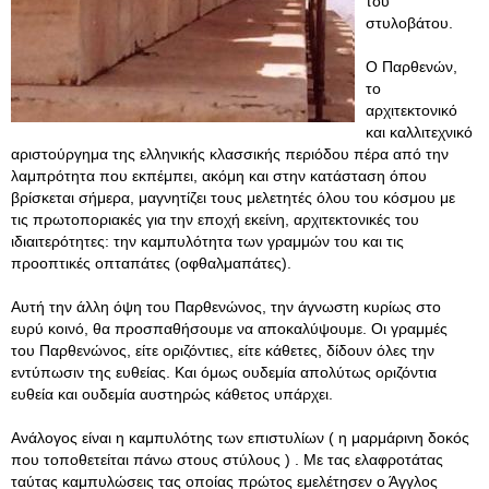
του
στυλοβάτου.
Ο Παρθενών,
το
αρχιτεκτονικό
και καλλιτεχνικό
αριστούργημα της ελληνικής κλασσικής περιόδου πέρα από την
λαμπρότητα που εκπέμπει, ακόμη και στην κατάσταση όπου
βρίσκεται σήμερα, μαγνητίζει τους μελετητές όλου του κόσμου με
τις πρωτοποριακές για την εποχή εκείνη, αρχιτεκτονικές του
ιδιαιτερότητες: την καμπυλότητα των γραμμών του και τις
προοπτικές οπταπάτες (οφθαλμαπάτες).
Αυτή την άλλη όψη του Παρθενώνος, την άγνωστη κυρίως στο
ευρύ κοινό, θα προσπαθήσουμε να αποκαλύψουμε. Οι γραμμές
του Παρθενώνος, είτε οριζόντιες, είτε κάθετες, δίδουν όλες την
εντύπωσιν της ευθείας. Και όμως ουδεμία απολύτως οριζόντια
ευθεία και ουδεμία αυστηρώς κάθετος υπάρχει.
Ανάλογος είναι η καμπυλότης των επιστυλίων ( η μαρμάρινη δοκός
που τοποθετείται πάνω στους στύλους ) . Με τας ελαφροτάτας
ταύτας καμπυλώσεις τας οποίας πρώτος εμελέτησεν ο Άγγλος