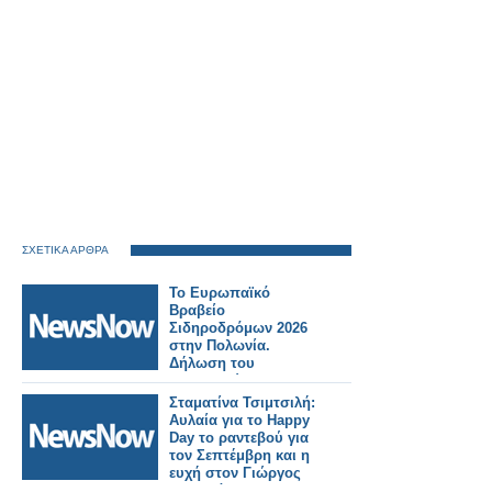
ΣΧΕΤΙΚΑ ΑΡΘΡΑ
Το Ευρωπαϊκό
Βραβείο
Σιδηροδρόμων 2026
στην Πολωνία.
Δήλωση του
Υπουργού
Μεταφορών της
Σταματίνα Τσιμτσιλή:
Κύπρου Αλέξη
Αυλαία για το Happy
Βαφαέδη
Day το ραντεβού για
τον Σεπτέμβρη και η
ευχή στον Γιώργος
Παπαδάκη