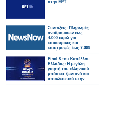
στην ΕΡΤ
Συντάξεις: Πληρωμές
αναδρομικών έως
4.000 ευρώ για
επικουρικές και
επιστροφές έως 7.089
ευρώ για χηρείας - Οι
δικαιούχοι ανά
Final 8 του Κυπέλλου
κατηγορία.
Ελλάδας: Η μεγάλη
γιορτή του ελληνικού
μπάσκετ ζωντανά και
αποκλειστικά στην
ΕΡΤ