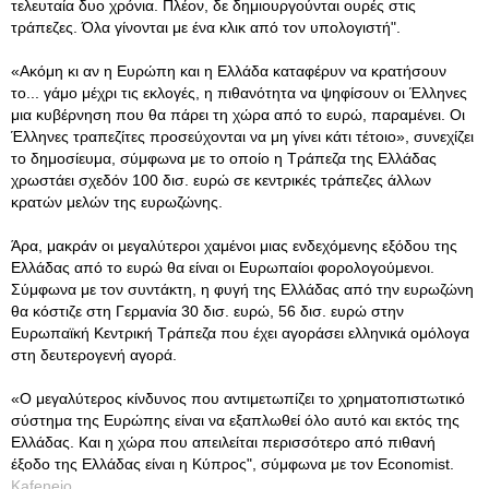
τελευταία δυο χρόνια. Πλέον, δε δημιουργούνται ουρές στις
τράπεζες. Όλα γίνονται με ένα κλικ από τον υπολογιστή".
«Ακόμη κι αν η Ευρώπη και η Ελλάδα καταφέρυν να κρατήσουν
το... γάμο μέχρι τις εκλογές, η πιθανότητα να ψηφίσουν οι Έλληνες
μια κυβέρνηση που θα πάρει τη χώρα από το ευρώ, παραμένει. Οι
Έλληνες τραπεζίτες προσεύχονται να μη γίνει κάτι τέτοιο», συνεχίζει
το δημοσίευμα, σύμφωνα με το οποίο η Τράπεζα της Ελλάδας
χρωστάει σχεδόν 100 δισ. ευρώ σε κεντρικές τράπεζες άλλων
κρατών μελών της ευρωζώνης.
Άρα, μακράν οι μεγαλύτεροι χαμένοι μιας ενδεχόμενης εξόδου της
Ελλάδας από το ευρώ θα είναι οι Ευρωπαίοι φορολογούμενοι.
Σύμφωνα με τον συντάκτη, η φυγή της Ελλάδας από την ευρωζώνη
θα κόστιζε στη Γερμανία 30 δισ. ευρώ, 56 δισ. ευρώ στην
Ευρωπαϊκή Κεντρική Τράπεζα που έχει αγοράσει ελληνικά ομόλογα
στη δευτερογενή αγορά.
«Ο μεγαλύτερος κίνδυνος που αντιμετωπίζει το χρηματοπιστωτικό
σύστημα της Ευρώπης είναι να εξαπλωθεί όλο αυτό και εκτός της
Ελλάδας. Και η χώρα που απειλείται περισσότερο από πιθανή
έξοδο της Ελλάδας είναι η Κύπρος", σύμφωνα με τον Economist.
Kafeneio