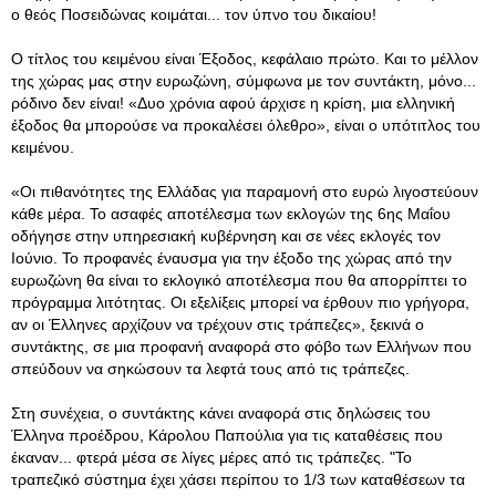
ο θεός Ποσειδώνας κοιμάται... τον ύπνο του δικαίου!
Ο τίτλος του κειμένου είναι Έξοδος, κεφάλαιο πρώτο. Και το μέλλον
της χώρας μας στην ευρωζώνη, σύμφωνα με τον συντάκτη, μόνο...
ρόδινο δεν είναι! «Δυο χρόνια αφού άρχισε η κρίση, μια ελληνική
έξοδος θα μπορούσε να προκαλέσει όλεθρο», είναι ο υπότιτλος του
κειμένου.
«Οι πιθανότητες της Ελλάδας για παραμονή στο ευρώ λιγοστεύουν
κάθε μέρα. Το ασαφές αποτέλεσμα των εκλογών της 6ης Μαΐου
οδήγησε στην υπηρεσιακή κυβέρνηση και σε νέες εκλογές τον
Ιούνιο. Το προφανές έναυσμα για την έξοδο της χώρας από την
ευρωζώνη θα είναι το εκλογικό αποτέλεσμα που θα απορρίπτει το
πρόγραμμα λιτότητας. Οι εξελίξεις μπορεί να έρθουν πιο γρήγορα,
αν οι Έλληνες αρχίζουν να τρέχουν στις τράπεζες», ξεκινά ο
συντάκτης, σε μια προφανή αναφορά στο φόβο των Ελλήνων που
σπεύδουν να σηκώσουν τα λεφτά τους από τις τράπεζες.
Στη συνέχεια, ο συντάκτης κάνει αναφορά στις δηλώσεις του
Έλληνα προέδρου, Κάρολου Παπούλια για τις καταθέσεις που
έκαναν... φτερά μέσα σε λίγες μέρες από τις τράπεζες. "Το
τραπεζικό σύστημα έχει χάσει περίπου το 1/3 των καταθέσεων τα