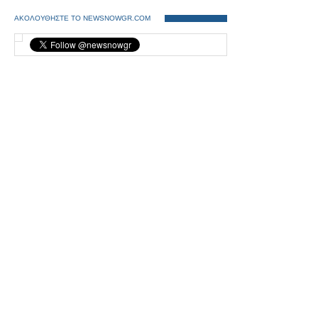
ΑΚΟΛΟΥΘΗΣΤΕ ΤΟ NEWSNOWGR.COM