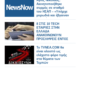
Άγιος Νικόλαος:
Ακινητοποιήθηκε
συρμός σε σταθμό
του ΗΣΑΠ – «Υπήρχε
μυρωδιά και έβγαιναν
καπνοί»
καταγγέλλουν
8 ΣΤΙΣ 10 TECH
επιβάτες
ΕΤΑΙΡΙΕΣ ΣΤΗΝ
ΕΛΛΑΔΑ
ΑΝΑΚΟΙΝΩΝΟΥΝ
ΠΡΟΣΛΗΨΕΙΣ ΕΝΤΟΣ
ΤΟΥ 2025
Το TVNEA.COM θα
είναι κλειστό ως
ελάχιστο φόρο τιμής
στα θύματα των
Τεμπών