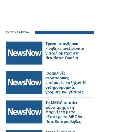
ΣΧΕΤΙΚΑ ΑΡΘΡΑ
Τρένο με άνθρακα
κινήθηκε ανεξέλεγκτα
για χιλιόμετρα στη
Νέα Νότια Ουαλία.
Ισραηλινές
αεροπορικές
επιδρομές έπληξαν 10
σιδηροδρομικές
γραμμές και γέφυρες
σε όλο το Ιράν.
Το MEGA αποτίει
φόρο τιμής στη
Μαρινέλλα με το
«Σπίτι με το MEGA» -
Πότε θα προβληθει;