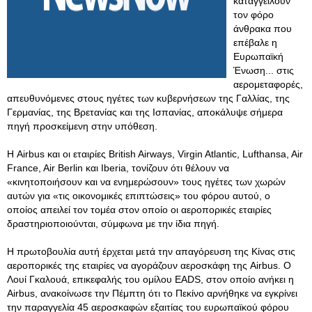
καταγγείλουν
τον φόρο
άνθρακα που
επέβαλε η
Ευρωπαϊκή
Ένωση... στις
αερομεταφορές,
απευθυνόμενες στους ηγέτες των κυβερνήσεων της Γαλλίας, της
Γερμανίας, της Βρετανίας και της Ισπανίας, αποκάλυψε σήμερα
πηγή προσκείμενη στην υπόθεση.
Η Airbus και οι εταιρίες British Airways, Virgin Atlantic, Lufthansa, Air
France, Air Berlin και Iberia, τονίζουν ότι θέλουν να
«κινητοποιήσουν και να ενημερώσουν» τους ηγέτες των χωρών
αυτών για «τις οικονομικές επιπτώσεις» του φόρου αυτού, ο
οποίος απειλεί τον τομέα στον οποίο οι αεροπορικές εταιρίες
δραστηριοποιούνται, σύμφωνα με την ίδια πηγή.
Η πρωτοβουλία αυτή έρχεται μετά την απαγόρευση της Κίνας στις
αεροπορικές της εταιρίες να αγοράζουν αεροσκάφη της Airbus. O
Λουί Γκαλουά, επικεφαλής του ομίλου EADS, στον οποίο ανήκει η
Airbus, ανακοίνωσε την Πέμπτη ότι το Πεκίνο αρνήθηκε να εγκρίνει
την παραγγελία 45 αεροσκαφών εξαιτίας του ευρωπαϊκού φόρου