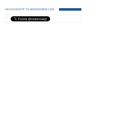
ΑΚΟΛΟΥΘΗΣΤΕ ΤΟ NEWSNOWGR.COM