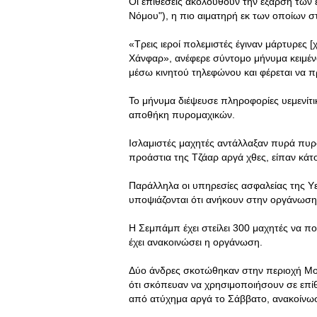
Οι επιθέσεις ακολουθούν την έξαρση των 
Νόμου"), η πιο αιματηρή εκ των οποίων σ
«Τρεις ιεροί πολεμιστές έγιναν μάρτυρες
Χάνφαρ», ανέφερε σύντομο μήνυμα κειμέν
μέσω κινητού τηλεφώνου και φέρεται να 
Το μήνυμα διέψευσε πληροφορίες υεμενίτι
αποθήκη πυρομαχικών.
Ισλαμιστές μαχητές αντάλλαξαν πυρά πυρο
προάστια της Τζάαρ αργά χθες, είπαν κάτο
Παράλληλα οι υπηρεσίες ασφαλείας της Υ
υποψιάζονται ότι ανήκουν στην οργάνωσ
Η Σεμπάμπ έχει στείλει 300 μαχητές να 
έχει ανακοινώσει η οργάνωση.
Δύο άνδρες σκοτώθηκαν στην περιοχή Μου
ότι σκόπευαν να χρησιμοποιήσουν σε επί
από ατύχημα αργά το Σάββατο, ανακοίνω