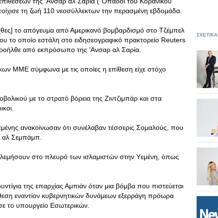
επιθέσεων της 'Ανσαρ αλ Σαρία ("Οπαδοί του Κορανικού
τοίχισε τη ζωή 110 νεοσύλλεκτων την περασμένη εβδομάδα.
 [χθες] το απόγευμα από Αμερικανό βομβαρδισμό στο Τζέμπελ
ΣΧΕΤΙΚΑ
ου το οποίο εστάλη στο ειδησεογραφικό πρακτορείο Reuters
προήλθε από εκπρόσωπο της 'Ανσαρ αλ Σαρία.
κων ΜΜΕ σύμφωνα με τις οποίες η επίθεση είχε στόχο
βολικού με το στρατό βόρεια της Ζιντζιμπάρ και στα
ικοι.
εμένης ανακοίνωσαν ότι συνέλαβαν τέσσερις Σομαλούς, που
η αλ Σεμπάμπ.
πολεμήσουν στο πλευρό των ισλαμιστών στην Υεμένη, όπως
ντίγια της επαρχίας Αμπιάν όταν μια βόμβα που πιστεύεται
θεση εναντίον κυβερνητικών δυνάμεων εξερράγη πρόωρα
σε το υπουργείο Εσωτερικών.