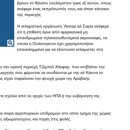
βρουν το θάνατο τουλάχιστον τρεις εξ αυτών, όπως
ανέφερε ένας εκπρόσωπός τους και είπαν κάτοικοι
της περιοχής.
Η ισλαμιστική οργάνωση 'Ανσαρ αλ Σαρία ανέφερε
ότι η επίθεση έγινε από αμερικανικά μη
επανδρωμένα τηλεκατευθυνόμενα αεροσκάφη, τα
οποία η Ουάσινγκτον έχει χρησιμοποιήσει
επανειλημμένα για να εξοντώσει ισλαμιστές στη
ν την ορεινή περιοχή Τζέμπελ Χάνφαρ, που επιβλέπει την
 μαχητές που φέρονται να συνδέονται με την αλ Κάιντα το
εις είχαν παραλύσει την φτωχή χώρα της Αραβικής
οτε σχόλιο από τις αρχές των ΗΠΑ ή την κυβέρνηση της
μια σειρά αεροπορικών επιδρομών στο νότιο τμήμα της χώρας
 αξιωματούχους και πηγές στις φυλές.