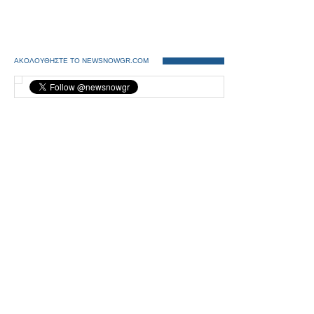
ΑΚΟΛΟΥΘΗΣΤΕ ΤΟ NEWSNOWGR.COM