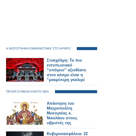
Η ΦΩΤΟΓΡΑΦΙΑ ΕΜΦΑΝΙΣΤΗΚΕ ΣΤΟ ΑΡΘΡΟ
Στοκχόλμη: Το πιο
εντυπωσιακό
“υπόγειο” αξιοθέατο
στον κόσμο είναι η
“μακρύτερη γκαλερί
τέχνης”!
ΠΡΟΗΓΟΥΜΕΝΑ PHOTO ΝΕΑ
Απάντηση του
Μητροπολίτη
Μεσογαίας κ.
Νικολάου στους
υβριστές της
Παναγίας
Κυβερνοασφάλεια: 22