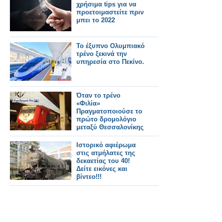
χρήσιμα tips για να
προετοιμαστείτε πριν
μπει το 2022
Το έξυπνο Ολυμπιακό
τρένο ξεκινά την
υπηρεσία στο Πεκίνο.
Όταν το τρένο
«Φιλία»
Πραγματοποιούσε το
πρώτο δρομολόγιο
μεταξύ Θεσσαλονίκης
-
Κωνσταντινούπολης.
Ιστορικό αφιέρωμα
στις ατμήλατες της
δεκαετίας του 40!
Δείτε εικόνες και
βίντεο!!!