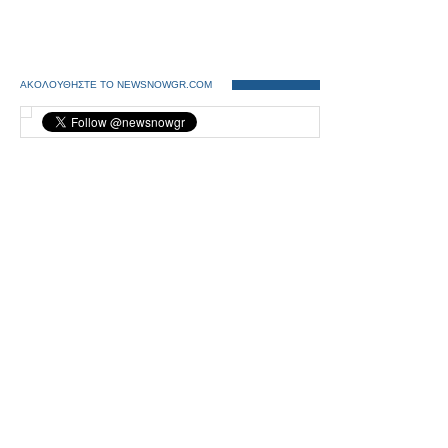
ΑΚΟΛΟΥΘΗΣΤΕ ΤΟ NEWSNOWGR.COM