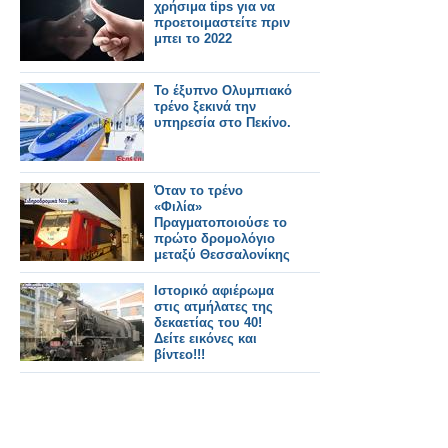
χρήσιμα tips για να
προετοιμαστείτε πριν
μπει το 2022
Το έξυπνο Ολυμπιακό
τρένο ξεκινά την
υπηρεσία στο Πεκίνο.
Όταν το τρένο
«Φιλία»
Πραγματοποιούσε το
πρώτο δρομολόγιο
μεταξύ Θεσσαλονίκης
-
Κωνσταντινούπολης.
Ιστορικό αφιέρωμα
στις ατμήλατες της
δεκαετίας του 40!
Δείτε εικόνες και
βίντεο!!!