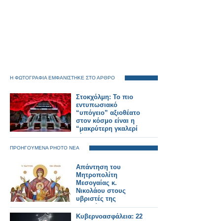
Η ΦΩΤΟΓΡΑΦΙΑ ΕΜΦΑΝΙΣΤΗΚΕ ΣΤΟ ΑΡΘΡΟ
Στοκχόλμη: Το πιο
εντυπωσιακό
“υπόγειο” αξιοθέατο
στον κόσμο είναι η
“μακρύτερη γκαλερί
τέχνης”!
ΠΡΟΗΓΟΥΜΕΝΑ PHOTO ΝΕΑ
Απάντηση του
Μητροπολίτη
Μεσογαίας κ.
Νικολάου στους
υβριστές της
Παναγίας
Κυβερνοασφάλεια: 22