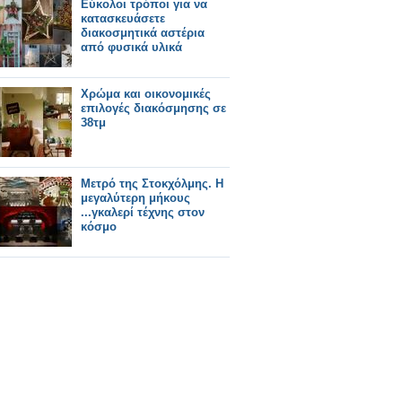
Εύκολοι τρόποι για να
κατασκευάσετε
διακοσμητικά αστέρια
από φυσικά υλικά
Χρώμα και οικονομικές
επιλογές διακόσμησης σε
38τμ
Μετρό της Στοκχόλμης. Η
μεγαλύτερη μήκους
...γκαλερί τέχνης στον
κόσμο