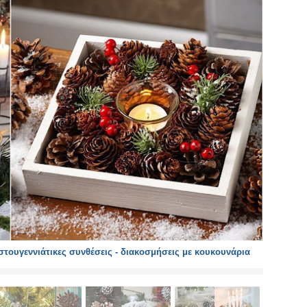
τουγεννιάτικες συνθέσεις - διακοσμήσεις με κουκουνάρια