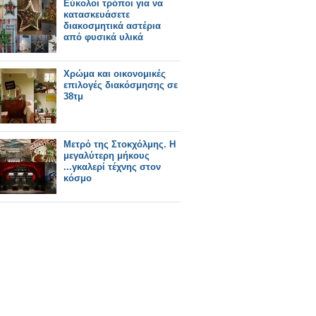
Εύκολοι τρόποι για να
κατασκευάσετε
διακοσμητικά αστέρια
από φυσικά υλικά
Χρώμα και οικονομικές
επιλογές διακόσμησης σε
38τμ
Μετρό της Στοκχόλμης. Η
μεγαλύτερη μήκους
...γκαλερί τέχνης στον
κόσμο