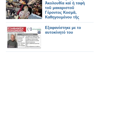
Ἀκολουθία καὶ ἡ ταφὴ
τοῦ μακαριστοῦ
Γέροντος Κοσμᾶ,
Καθηγουμένου τῆς
Ἱερᾶς Μονῆς Στομίου
Κονίτσης
Εξαφανίστηκε με το
αυτοκίνητό του