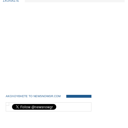
ΣΧΟΛΙΑΣΤΕ
ΑΚΟΛΟΥΘΗΣΤΕ ΤΟ NEWSNOWGR.COM