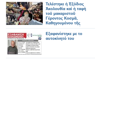
Τελέστηκε ἡ Ἐξόδιος
Ἀκολουθία καὶ ἡ ταφὴ
τοῦ μακαριστοῦ
Γέροντος Κοσμᾶ,
Καθηγουμένου τῆς
Ἱερᾶς Μονῆς Στομίου
Κονίτσης
Εξαφανίστηκε με το
αυτοκίνητό του