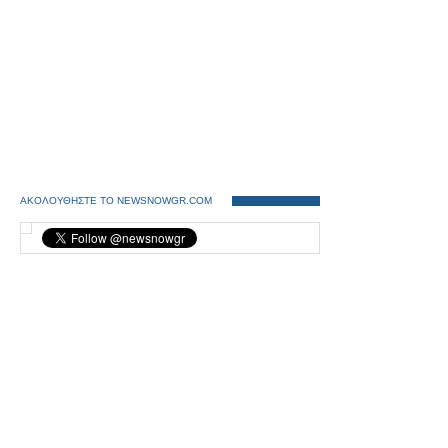
ΑΚΟΛΟΥΘΗΣΤΕ ΤΟ NEWSNOWGR.COM