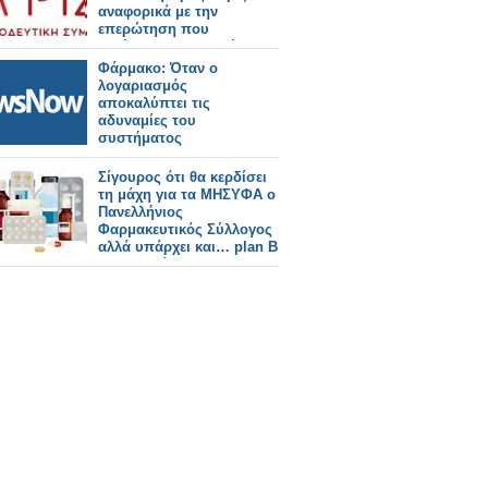
αναφορικά με την
επερώτηση που
κατέθεσαν Βουλευτές του
για τα ΜΗΣΥΦΑ
Φάρμακο: Όταν ο
λογαριασμός
αποκαλύπτει τις
αδυναμίες του
συστήματος
Σίγουρος ότι θα κερδίσει
τη μάχη για τα ΜΗΣΥΦΑ ο
Πανελλήνιος
Φαρμακευτικός Σύλλογος
αλλά υπάρχει και… plan Β
- Η ανακοίνωση του
Φαρμακευτικού Συλλόγου
Λάρισας