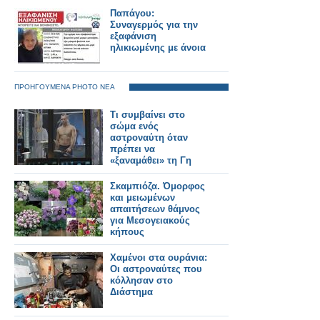
Παπάγου:
Συναγερμός για την
εξαφάνιση
ηλικιωμένης με άνοια
ΠΡΟΗΓΟΥΜΕΝΑ PHOTO ΝΕΑ
Τι συμβαίνει στο
σώμα ενός
αστροναύτη όταν
πρέπει να
«ξαναμάθει» τη Γη
Σκαμπιόζα. Όμορφος
και μειωμένων
απαιτήσεων θάμνος
για Μεσογειακούς
κήπους
Χαμένοι στα ουράνια:
Οι αστροναύτες που
κόλλησαν στο
Διάστημα