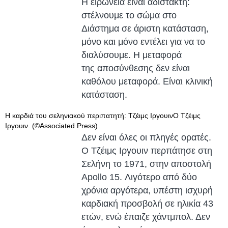
Η ειρωνεία είναι αδίστακτη:
στέλνουμε το σώμα στο
Διάστημα σε άριστη κατάσταση,
μόνο και μόνο εντέλει για να το
διαλύσουμε. Η μεταφορά
της αποσύνθεσης δεν είναι
καθόλου μεταφορά. Είναι κλινική
κατάσταση.
Η καρδιά του σεληνιακού περιπατητή: Τζέιμς ΙργουινΟ Τζέιμς
Ιργουιν. (©Associated Press)
Δεν είναι όλες οι πληγές ορατές.
Ο Τζέιμς Ιργουιν περπάτησε στη
Σελήνη το 1971, στην αποστολή
Apollo 15. Λιγότερο από δύο
χρόνια αργότερα, υπέστη ισχυρή
καρδιακή προσβολή σε ηλικία 43
ετών, ενώ έπαιζε χάντμπολ. Δεν