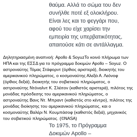
θαύμα. Αλλά το σώμα του δεν
συνήλθε ποτέ εξ ολοκλήρου.
Είναι λες και το φεγγάρι που,
αφού του είχε χαρίσει την
εμπειρία της υπερβατικότητας,
απαιτούσε κάτι σε αντάλλαγμα.
Δηλητηριασμένη αναπνοή: Apollo & SoyuzΤο κοινό πλήρωμα των
ΗΠΑ και της ΕΣΣΔ για το πρόγραμμα δοκιμών Apollo – Soyuz. Ο
αστροναύτης Τόμας Στάφορντ (όρθιος αριστερά), διοικητής του
αμερικανικού πληρώματος, ο κοσμοναύτης Αλεξέι Α. Λεόνοφ
(όρθιος δεξιά), διοικητής του σοβιετικού πληρώματος, ο
αστροναύτης Ντόναλντ Κ. Σλέιτον (καθιστός αριστερά), πιλότος της
μονάδας πρόσδεσης του αμερικανικού πληρώματος, ο
αστροναύτης Βανς Ντ. Μπραντ (καθιστός στο κέντρο), πιλότος της
μονάδας διοίκησης του αμερικανικού πληρώματος, και ο
κοσμοναύτης Βαλέρι Ν. Κουμπάσοφ (καθιστός δεξιά), μηχανικός
του σοβιετικού πληρώματος. (©NASA)
Το 1975, το Πρόγραμμα
Δοκιμών Apollo –