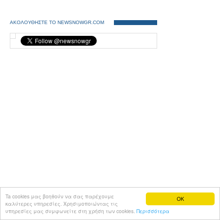
ΑΚΟΛΟΥΘΗΣΤΕ ΤΟ NEWSNOWGR.COM
Ta cookies μας βοηθούν να σας παρέχουμε
OK
καλύτερες υπηρεσίες. Χρησιμοποιώντας τις
υπηρεσίες μας συμφωνείτε στη χρήση των cookies.
Περισσότερα