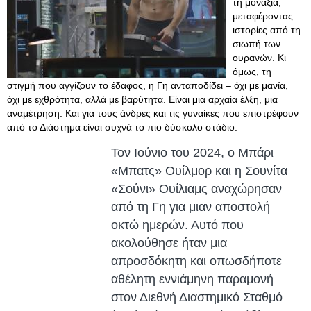
τη μοναξιά,
μεταφέροντας
ιστορίες από τη
σιωπή των
ουρανών. Κι
όμως, τη
στιγμή που αγγίζουν το έδαφος, η Γη ανταποδίδει – όχι με μανία,
όχι με εχθρότητα, αλλά με βαρύτητα. Είναι μια αρχαία έλξη, μια
αναμέτρηση. Και για τους άνδρες και τις γυναίκες που επιστρέφουν
από το Διάστημα είναι συχνά το πιο δύσκολο στάδιο.
Τον Ιούνιο του 2024, ο Μπάρι
«Μπατς» Ουίλμορ και η Σουνίτα
«Σούνι» Ουίλιαμς αναχώρησαν
από τη Γη για μιαν αποστολή
οκτώ ημερών. Αυτό που
ακολούθησε ήταν μια
απροσδόκητη και οπωσδήποτε
αθέλητη εννιάμηνη παραμονή
στον Διεθνή Διαστημικό Σταθμό