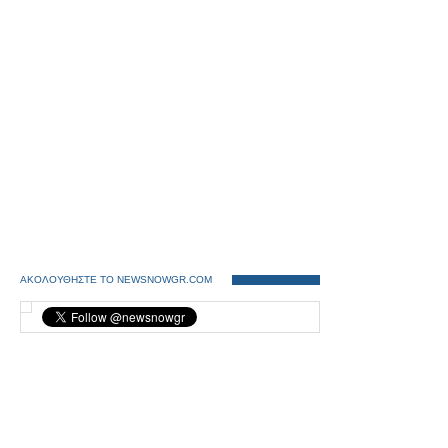
ΑΚΟΛΟΥΘΗΣΤΕ ΤΟ NEWSNOWGR.COM