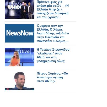
Πράσινο φως για
ακόμα μία σεζόν – «Η
Ελλάδα Ψηφίζει»
συνεχίζεται δυναμικά
και του χρόνου!
Όμορφοι σαν την
Ελλάδα: Ο Χάρης
Λεμπιδάκης ταξιδεύει
στην Ολλανδία και
συναντάει Έλληνες...
Η Τατιάνα Στεφανίδου
"κλειδώνει" στον
ΑΝΤ1 και στη
μεσημεριανή ζώνη;
Πέτρος Συρίγος: «Θα
έκανα εγώ αγωγή
στον ΑΝΤ1;»