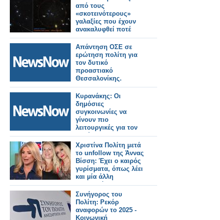
καταβάλουν
από τους
αποζημίωση 25.000
«σκοτεινότερους»
Ρουπίες.
γαλαξίες που έχουν
ανακαλυφθεί ποτέ
Απάντηση ΟΣΕ σε
ερώτηση πολίτη για
τον δυτικό
προαστιακό
Θεσσαλονίκης.
Κυρανάκης: Οι
δημόσιες
συγκοινωνίες να
γίνουν πιο
λειτουργικές για τον
πολίτη.
Χριστίνα Πολίτη μετά
το unfollow της Άννας
Βίσση: Έχει ο καιρός
γυρίσματα, όπως λέει
και μία άλλη
τραγουδίστρια
Συνήγορος του
Πολίτη: Ρεκόρ
αναφορών το 2025 -
Κοινωνική