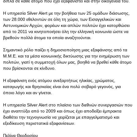
δίπλα σε κάθε άτομο που έχει εξαφανιστεί και στην οικογένειά του.
Η υπηρεσία Silver Alert με την βοήθεια των 25 ομάδων διάσωσης,
των 28.000 εθελοντών σε όλη τη χώρα, των Εισαγγελικών και
Αστυνομικών Αρχών, φορέων και απλών πολιτών έχει κατορθώσει
από το 2011 να κινητοποιήσει όλη την ελληνική κοινωνία ώστε να
βρεθούν πολλά άτομα τα οποία αναζητούνται.
Σημαντικό ρόλο παίζει η δημοσιοποίηση μιας εξαφάνισης από τα
Μ.Μ.Ε. και τα μέσα κοινωνικής δικτύωσης για την ενημέρωση των
πολιτών, γιατί η συμμετοχή όλων μας, βοηθά να βρεθεί κάθε άτομο
που βρίσκονται σε κίνδυνο.
Η εξαφάνιση ενός ατόμου ανεξαρτήτως ηλικίας, χρώματος,
καταγωγής και θρησκείας είναι ένα πολύ σοβαρό γεγονός, για
όποιο λόγο και αν γίνεται.
Η υπηρεσία Silver Alert στο πλαίσιο των διεθνών συνεργασιών που
έχει αναπτύξει από το 2009 και όπως έχει αποδείξει έμπρακτα
διαθέτει την τεχνογνωσία να χειρίζεται με επαγγελματισμό και
εξειδίκευση περιστατικά εξαφανίσεων.
Πελίνα Θεοδοσίου