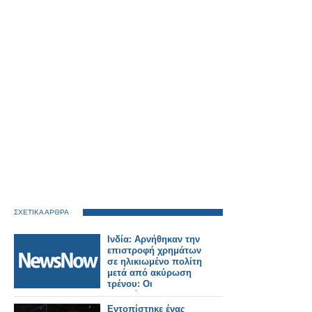
ΣΧΕΤΙΚΑ ΑΡΘΡΑ
Ινδία: Αρνήθηκαν την
επιστροφή χρημάτων
σε ηλικιωμένο πολίτη
μετά από ακύρωση
τρένου: Οι
σιδηρόδρομοι
διατάχθηκαν να
Εντοπίστηκε ένας