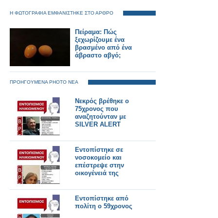
Η ΦΩΤΟΓΡΑΦΙΑ ΕΜΦΑΝΙΣΤΗΚΕ ΣΤΟ ΑΡΘΡΟ
Πείραμα: Πώς
ξεχωρίζουμε ένα
βρασμένο από ένα
άβραστο αβγό;
ΠΡΟΗΓΟΥΜΕΝΑ PHOTO ΝΕΑ
Νεκρός βρέθηκε ο
75χρονος που
αναζητούνταν με
SILVER ALERT
Εντοπίστηκε σε
νοσοκομείο και
επέστρεψε στην
οικογένειά της
Εντοπίστηκε από
πολίτη ο 59χρονος