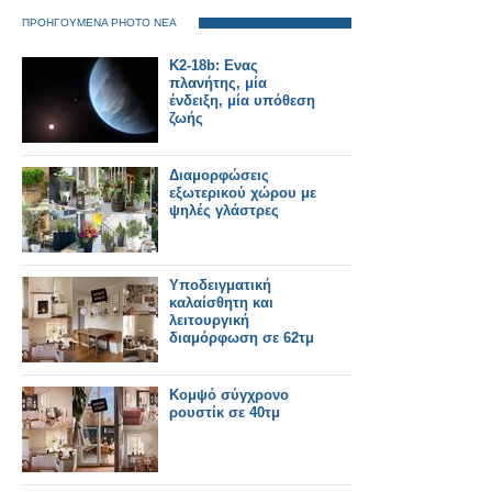
ΠΡΟΗΓΟΥΜΕΝΑ PHOTO ΝΕΑ
K2-18b: Ενας
πλανήτης, μία
ένδειξη, μία υπόθεση
ζωής
Διαμορφώσεις
εξωτερικού χώρου με
ψηλές γλάστρες
Υποδειγματική
καλαίσθητη και
λειτουργική
διαμόρφωση σε 62τμ
Κομψό σύγχρονο
ρουστίκ σε 40τμ