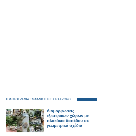
Η ΦΩΤΟΓΡΑΦΙΑ ΕΜΦΑΝΙΣΤΗΚΕ ΣΤΟ ΑΡΘΡΟ
Διαμορφώσεις
εξωτερικών χώρων με
πλακάκια δαπέδου σε
γεωμετρικά σχέδια