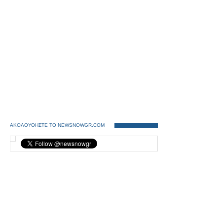
ΑΚΟΛΟΥΘΗΣΤΕ ΤΟ NEWSNOWGR.COM