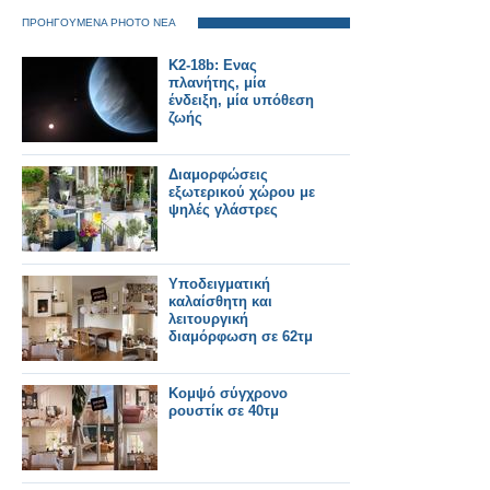
ΠΡΟΗΓΟΥΜΕΝΑ PHOTO ΝΕΑ
K2-18b: Ενας
πλανήτης, μία
ένδειξη, μία υπόθεση
ζωής
Διαμορφώσεις
εξωτερικού χώρου με
ψηλές γλάστρες
Υποδειγματική
καλαίσθητη και
λειτουργική
διαμόρφωση σε 62τμ
Κομψό σύγχρονο
ρουστίκ σε 40τμ