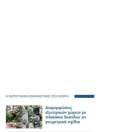
Η ΦΩΤΟΓΡΑΦΙΑ ΕΜΦΑΝΙΣΤΗΚΕ ΣΤΟ ΑΡΘΡΟ
Διαμορφώσεις
εξωτερικών χώρων με
πλακάκια δαπέδου σε
γεωμετρικά σχέδια