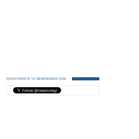
ΑΚΟΛΟΥΘΗΣΤΕ ΤΟ NEWSNOWGR.COM