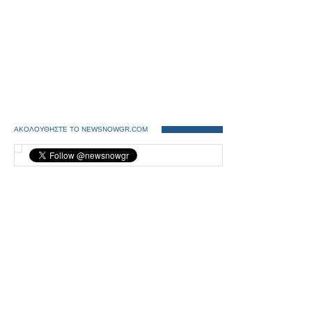
ΑΚΟΛΟΥΘΗΣΤΕ ΤΟ NEWSNOWGR.COM