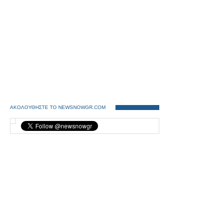
ΑΚΟΛΟΥΘΗΣΤΕ ΤΟ NEWSNOWGR.COM