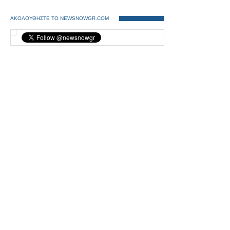
ΑΚΟΛΟΥΘΗΣΤΕ ΤΟ NEWSNOWGR.COM