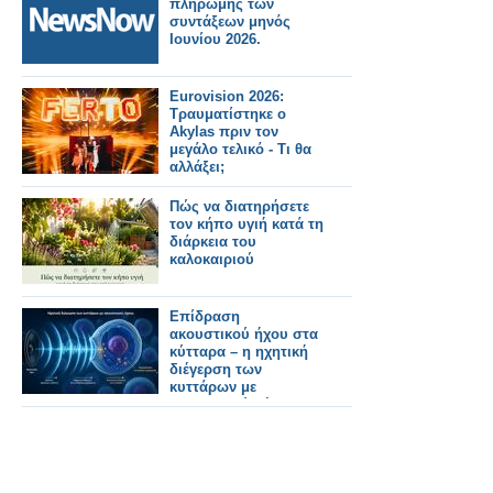
πληρωμής των
συντάξεων μηνός
Ιουνίου 2026.
Eurovision 2026:
Τραυματίστηκε ο
Akylas πριν τον
μεγάλο τελικό - Τι θα
αλλάξει;
Πώς να διατηρήσετε
τον κήπο υγιή κατά τη
διάρκεια του
καλοκαιριού
Επίδραση
ακουστικού ήχου στα
κύτταρα – η ηχητική
διέγερση των
κυττάρων με
ακουστικούς ήχους
μεταβάλλει τη
γονιδιακή
δραστηριότητα.