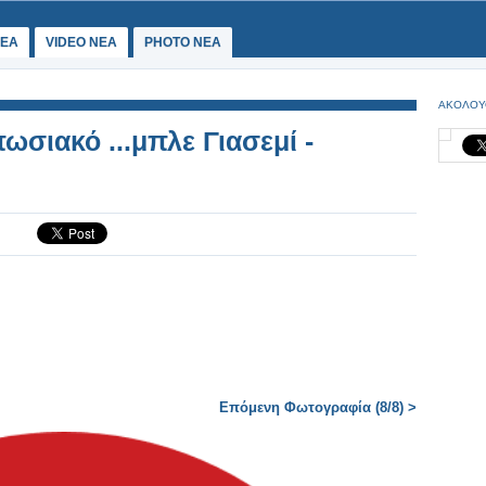
ΕΑ
VIDEO NEA
PHOTO NEA
ΑΚΟΛΟΥ
σιακό ...μπλε Γιασεμί -
Επόμενη Φωτογραφία (8/8) >