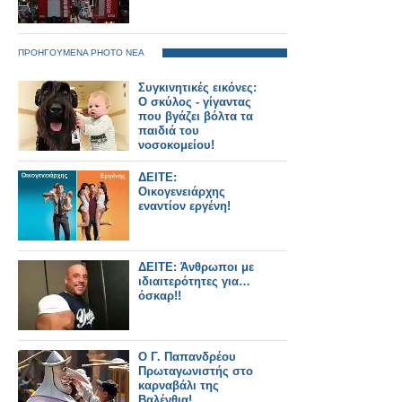
ΠΡΟΗΓΟΥΜΕΝΑ PHOTO ΝΕΑ
Συγκινητικές εικόνες:
Ο σκύλος - γίγαντας
που βγάζει βόλτα τα
παιδιά του
νοσοκομείου!
ΔΕΙΤΕ:
Οικογενειάρχης
εναντίον εργένη!
ΔΕΙΤΕ: Άνθρωποι με
ιδιαιτερότητες για…
όσκαρ!!
Ο Γ. Παπανδρέου
Πρωταγωνιστής στο
καρναβάλι της
Βαλένθια!