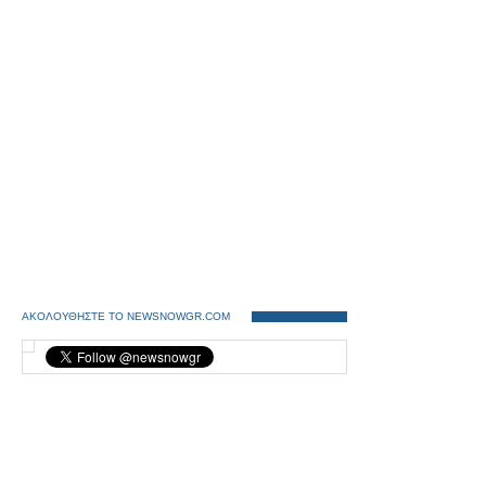
ΑΚΟΛΟΥΘΗΣΤΕ ΤΟ NEWSNOWGR.COM