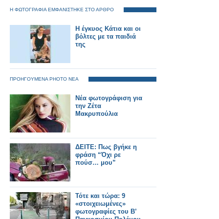
Η ΦΩΤΟΓΡΑΦΙΑ ΕΜΦΑΝΙΣΤΗΚΕ ΣΤΟ ΑΡΘΡΟ
Η έγκυος Κάτια και οι
βόλτες με τα παιδιά
της
ΠΡΟΗΓΟΥΜΕΝΑ PHOTO ΝΕΑ
Νέα φωτογράφιση για
την Ζέτα
Μακρυπούλια
ΔΕΙΤΕ: Πως βγήκε η
φράση “Όχι ρε
πούσ… μου”
Τότε και τώρα: 9
«στοιχειωμένες»
φωτογραφίες του Β’