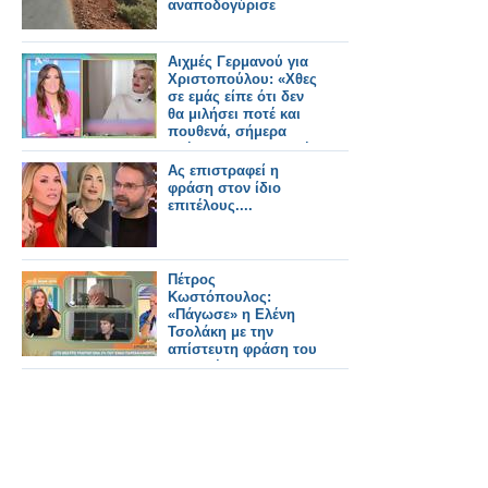
αναποδογύρισε
Αιχμές Γερμανού για
Χριστοπούλου: «Χθες
σε εμάς είπε ότι δεν
θα μιλήσει ποτέ και
πουθενά, σήμερα
βγήκε στην εκπομπή
της Σίσσυς»
Ας επιστραφεί η
φράση στον ίδιο
επιτέλους....
Πέτρος
Κωστόπουλος:
«Πάγωσε» η Ελένη
Τσολάκη με την
απίστευτη φράση του
στον αέρα-
«Πουτ@@@ παντού»