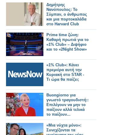
Δημήτρης
Νανόπουλος: Το
Σύμπαν, ο άνθρωπος
και μια πορτοκαλάδα
στο Harvard Club
Prime time ζώνη:
Καθαρή πρωτιά για το
«1% Club» – Διψήφιο
και το «2Night Show»
«1% Club»: Κάνει
πρεμιέρα αυτή την
Κυριακή στο STAR -
Τι ώρα θα παίζει;
Buongiorno για
γνωστό τραγουδιστή::
Επιλέγουν να μην το
παίξουν αλλά τελικά
το παίζουν...
«Μια νύχτα μόνο»:
Συνεχίζονται τα
γυρίσματα της νέας