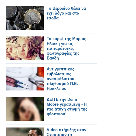
Το Βερολίνο θέλει να
έχει λόγο και στα
έσοδα
To καρφί της Μαρίας
Ηλιάκη για τις
παπαράτσικες
φωτογραφίες της
Βανδή
Αντιγριππικός
εμβολιασμός
ανασφάλιστου
πληθυσμού Π.Ε.
Ηρακλείου
ΔΕΙΤΕ την Demi
Moore γερασμένη - Η
πιο άτυχη στιγμή της
ηθοποιού!
Video στήριξης στον
Σχορτσιανίτη