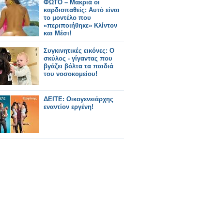
ΦΩΤΟ – Μακριά οι
καρδιοπαθείς: Αυτό είναι
το μοντέλο που
«περιποιήθηκε» Κλίντον
και Μέσι!
Συγκινητικές εικόνες: Ο
σκύλος - γίγαντας που
βγάζει βόλτα τα παιδιά
του νοσοκομείου!
ΔΕΙΤΕ: Οικογενειάρχης
εναντίον εργένη!