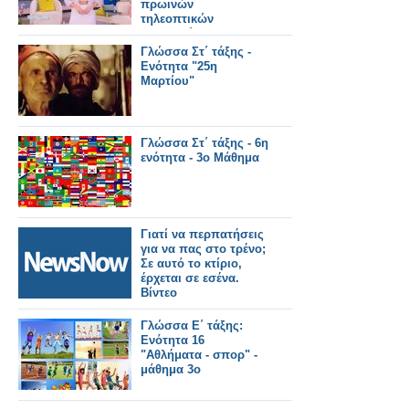
πρωινών
τηλεοπτικών
εκπομπών...
Γλώσσα Στ΄ τάξης -
Ενότητα "25η
Μαρτίου"
Γλώσσα Στ΄ τάξης - 6η
ενότητα - 3ο Μάθημα
Γιατί να περπατήσεις
για να πας στο τρένο;
Σε αυτό το κτίριο,
έρχεται σε εσένα.
Βίντεο
Γλώσσα Ε΄ τάξης:
Ενότητα 16
"Αθλήματα - σπορ" -
μάθημα 3ο