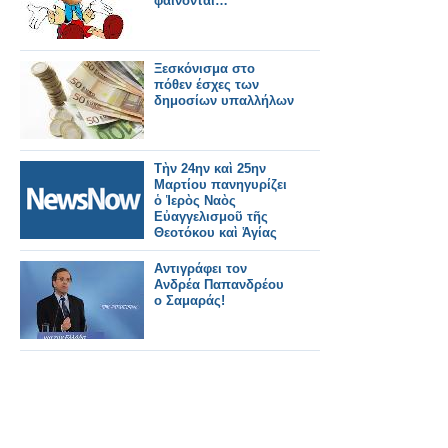
φαίνονται…
Ξεσκόνισμα στο
πόθεν έσχες των
δημοσίων υπαλλήλων
Τὴν 24ην καὶ 25ην
Μαρτίου πανηγυρίζει
ὁ Ἱερὸς Ναὸς
Εὐαγγελισμοῦ τῆς
Θεοτόκου καὶ Ἁγίας
Φωτεινῆς Ὑμηττοῦ.
Αντιγράφει τον
Ανδρέα Παπανδρέου
ο Σαμαράς!