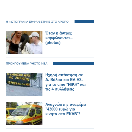
Η ΦΩΤΟΓΡΑΦΙΑ ΕΜΦΑΝΙΣΤΗΚΕ ΣΤΟ ΑΡΘΡΟ
Όταν η άντρες
καρφώνονται...
(photos)
ΠΡΟΗΓΟΥΜΕΝΑ PHOTO ΝΕΑ
Ηχηρή απάντηση σε
Δ. Βόλου και ΕΛ.ΑΣ.
για το cine "NIKH" και
τις 4 συλλήψεις
Αναγνώστης αναφέρει
"43000 ευρώ για
κινητά στο ΕΚΑΒ"!