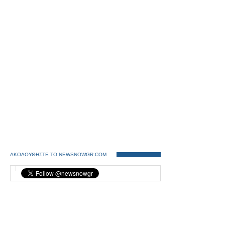
ΑΚΟΛΟΥΘΗΣΤΕ ΤΟ NEWSNOWGR.COM