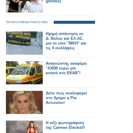
(photos)
ΠΡΟΗΓΟΥΜΕΝΑ PHOTO ΝΕΑ
Ηχηρή απάντηση σε
Δ. Βόλου και ΕΛ.ΑΣ.
για το cine "NIKH" και
τις 4 συλλήψεις
Αναγνώστης αναφέρει
"43000 ευρώ για
κινητά στο ΕΚΑΒ"!
Δείτε πως κυκλοφορεί
στο δρόμο η Ρία
Αντωνίου!
Η σέξι φωτογράφιση
της Carmen Electra!!!