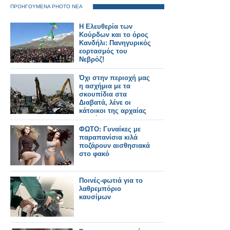
ΠΡΟΗΓΟΥΜΕΝΑ PHOTO ΝΕΑ
Η Ελευθερία των
Κούρδων και το όρος
Κανδήλι: Πανηγυρικός
εορτασμός του
Νεβρόζ!
Όχι στην περιοχή μας
η ασχήμια με τα
σκουπίδια στα
Διαβατά, λένε οι
κάτοικοι της αρχαίας
Δωδώνης!
ΦΩΤΟ: Γυναίκες με
παραπανίσια κιλά
ποζάρουν αισθησιακά
στο φακό
Ποινές-φωτιά για τo
λαθρεμπόριο
καυσίμων