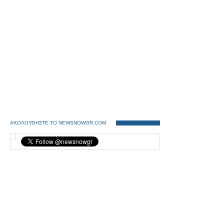
ΑΚΟΛΟΥΘΗΣΤΕ ΤΟ NEWSNOWGR.COM