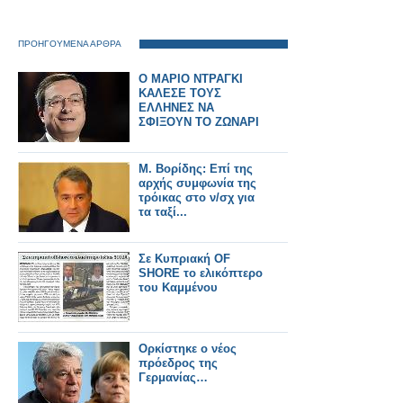
ΠΡΟΗΓΟΥΜΕΝΑ ΑΡΘΡΑ
Ο ΜΑΡΙΟ ΝΤΡΑΓΚΙ
ΚΑΛΕΣΕ ΤΟΥΣ
ΕΛΛΗΝΕΣ ΝΑ
ΣΦΙΞΟΥΝ ΤΟ ΖΩΝΑΡΙ
Μ. Βορίδης: Επί της
αρχής συμφωνία της
τρόικας στο ν/σχ για
τα ταξί...
Σε Κυπριακή OF
SHORE το ελικόπτερο
του Καμμένου
Ορκίστηκε ο νέος
πρόεδρος της
Γερμανίας…