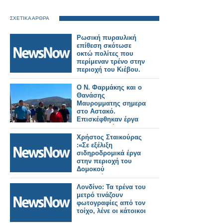
ΣΧΕΤΙΚΑ ΑΡΘΡΑ
Ρωσική πυραυλική
επίθεση σκότωσε
οκτώ πολίτες που
περίμεναν τρένο στην
περιοχή του Κιέβου.
Ο Ν. Φαρμάκης και ο
Θανάσης
Μαυρομματης σημερα
στο Αστακό.
Επισκέφθηκαν έργα
που εκτελούνται στην
περιοχή και
Χρήστος Σταικούρας
συναντήθηκαν με
:«Σε εξέλιξη
φορείς και πολίτες
σιδηροδρομικά έργα
(φωτο-βιντεο)
στην περιοχή του
Δομοκού
αποκατάστασης
Daniel 188 εκατ. ευρώ.
Λονδίνο: Τα τρένα του
μετρό τινάζουν
φωτογραφίες από τον
τοίχο, λένε οι κάτοικοι