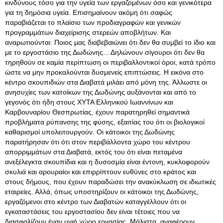
κινδύνους τόσο για την υγεία των εργαζομένων όσο και γενικότερα
για τη δημόσια υγεία
. Επισημαίνουν ακόμη ότι σαφώς
παραβιάζεται το πλαίσιο των προδιαγραφών και γενικών
προγραμμάτων διαχείρισης στερεών αποβλήτων. Και
αναρωτιούνται: Ποιος μας διαβεβαιώνει ότι δεν θα συμβεί το ίδιο και
με το εργοστάσιο της Δωδώνης... Δηλώνουν σίγουροι ότι δεν θα
τηρηθούν σε καμία περίπτωση οι περιβαλλοντικοί όροι, κατά τρόπο
ώστε να μην προκαλούνται δυσμενείς επιπτώσεις. Η εικόνα στο
κέντρο σκουπιδιών στα Διαβατά μιλάει από μόνη της. Άλλωστε οι
ανησυχίες των κατοίκων της Δωδώνης αυξάνονται και από το
γεγονός ότι ήδη στους ΧΥΤΑ Ελληνικού Ιωαννίνων και
Καρβουναρίου Θεσπρωτίας, έχουν παρατηρηθεί σημαντικά
προβλήματα ρύπανσης της φύσης, εξαιτίας του ότι οι βιολογικοί
καθαρισμοί υπολειτουργούν. Οι κάτοικοι της Δωδώνης
παρατήρησαν ότι ότι στον περιβάλλοντα χώρο του κέντρου
απορριμμάτων στα Διαβατά, εκτός του ότι είναι πεταμένα
ανεξέλεγκτα σκουπίδια και η δυσοσμία είναι έντονη, κυκλοφορούν
σκυλιά και αρουραίοι και επιρρίπτουν ευθύνες στο κράτος και
στους δήμους, που έχουν παραδώσει την ανακύκλωση σε ιδιωτικές
εταιρείες. Αλλά, όπως υποστηρίζουν οι κάτοικοι της Δωδώνης,
εργαζόμενοι στο κέντρο των Διαβατών καταγγέλλουν ότι οι
εγκαταστάσεις του εργοστασίου δεν είναι τέτοιες που να
διασφαλίζουν έναν υγιή χώρο εργασίας. Μάλιστα, αναφέρουν,