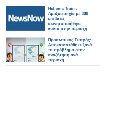
Hellenic Train :
Αμαξοστοιχία με 300
επιβατες
ακινητοποιήθηκε
κοντά στην περιοχή
της σήραγγας
Όθρυος, λόγω
Προσωπικός Γιατρός:
τεχνικού
Αποκαταστάθηκε ξανά
προβλήματος.
το πρόβλημα στην
αναζήτηση ανά
περιοχή