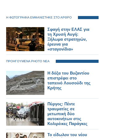
Η ΦΩΤΟΓΡΑΦΙΑ ΕΜΦΑΝΙΣΤΗΚΕ ΣΤΟ ΑΡΘΡΟ
Σφαγή στην ΕΛΑΣ για
τη Χρυσή Αυγή:
Ξήλωμα στρατηγών,
έρευνα για
«σταγονίδια»
ΠΡΟΗΓΟΥΜΕΝΑ PHOTO ΝΕΑ
Η δόξα του Βυζαντίου
επιστρέφει στο
ταπεινό Λουσούδι της
Κρήτης
Πύργος: Πέντε
τραυματίες σε
μετωπική δύο
αυτοκινήτων στις
Κολιρέικες Παράγκες
Το είδωλον του νέου