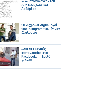
σουργελιστάν»
«Σωματοφύλακες» του
Άκη Βενιζέλος και
Λοβέρδος
Οι 26χρονοι δημιουργοί
του Instagram που έγιναν
ζάπλουτοι
ΔΕITE: Τραγικές
φωτογραφίες στο
Facebook... - Τρελό
γέλιο!!!