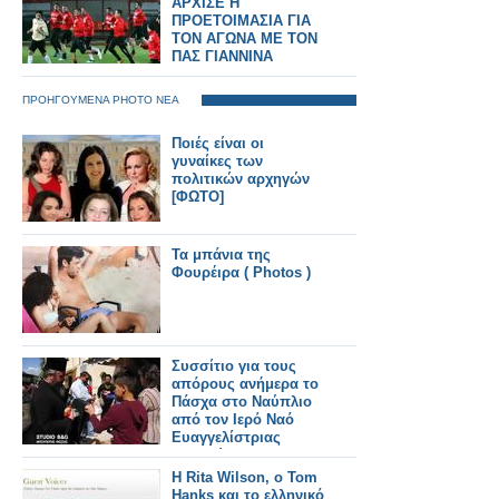
ΑΡΧΙΣΕ Η
ΠΡΟΕΤΟΙΜΑΣΙΑ ΓΙΑ
ΤΟΝ ΑΓΩΝΑ ΜΕ ΤΟΝ
ΠΑΣ ΓΙΑΝΝΙΝΑ
ΠΡΟΗΓΟΥΜΕΝΑ PHOTO ΝΕΑ
Ποιές είναι οι
γυναίκες των
πολιτικών αρχηγών
[ΦΩΤΟ]
Τα μπάνια της
Φουρέιρα ( Photos )
Συσσίτιο για τους
απόρους ανήμερα το
Πάσχα στο Ναύπλιο
από τον Ιερό Ναό
Ευαγγελίστριας
Ναυπλίου
Η Rita Wilson, ο Tom
Hanks και το ελληνικό