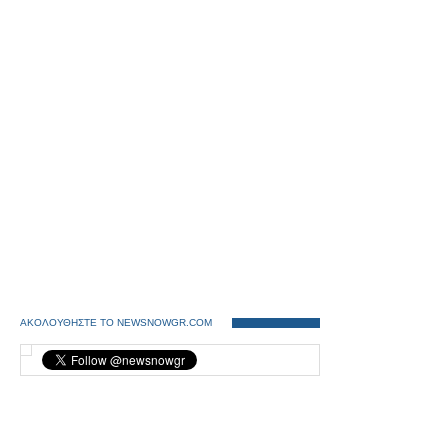
ΑΚΟΛΟΥΘΗΣΤΕ ΤΟ NEWSNOWGR.COM