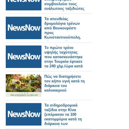
υποχρεώσεις τους
συμβουλεύει τους
κατά τη διάρκειά της
ευάλωτους ταξιδιώτες
να αποφεύγουν τα
τρένα κατά τη
Τα απευθείας
διάρκεια του
δρομολόγια τρένων
καύσωνα.
από Βουκουρέστι
προς
Κωνσταντινούπολη,
Σόφια και Βάρνα με
διάρκεια μέχρι τον
Το πρώτο τρένο
Οκτώβριο.
υψηλής ταχύτητας
που κατασκευάστηκε
στην Τουρκία έφτασε
τα 240 χλμ./ώρα κατά
τη διάρκεια των
δοκιμών
Πώς να διατηρήσετε
τον κήπο υγιή κατά τη
διάρκεια του
καλοκαιριού
Τα σιδηροδρομικά
ταξίδια στην Κίνα
ξεπέρασαν τα 100
εκατομμύρια κατά τη
διάρκεια των
διακοπών της