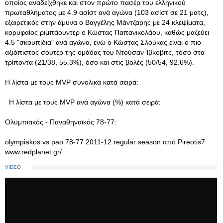
οποίος αναδείχθηκε και στον πρώτο πασέρ του ελληνικού
πρωταθλήματος με 4.9 ασίστ ανά αγώνα (103 ασίστ σε 21 ματς),
εξαιρετικός στην άμυνα ο Βαγγέλης Μάντζαρης με 24 κλεψίματα,
κορυφαίος ριμπάουντερ ο Κώστας Παπανικολάου, καθώς μαζεύει
4.5 "σκουπίδια" ανά αγώνα, ενώ ο Κώστας Σλούκας είναι ο πιο
αξιόπιστος σουτέρ της ομάδας του Ντούσαν Ίβκοβιτς, τόσο στα
τρίποντα (21/38, 55.3%), όσο και στις βολές (50/54, 92.6%).
Η λίστα με τους MVP συνολικά κατά σειρά:
Η λίστα με τους MVP ανά αγώνα (%) κατά σειρά:
Ολυμπιακός - Παναθηναϊκός 78-77:
olympiakos vs pao 78-77 2011-12 regular season από Pireotis7
www.redplanet.gr/
VIDEO