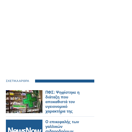
ΣΧΕΤΙΚΑ ΑΡΘΡΑ
ΠΦΣ: Ψηφίστηκε η
διάταξη που
αποκαθιστά τον
υγειονομικό
χαρακτήρα της
διανυκτέρευσης των
φαρμακείων
Ο επικεφαλής των
οριοθετώντας με
γαλλικών
σαφήνεια τις
σιδηροδρόμων