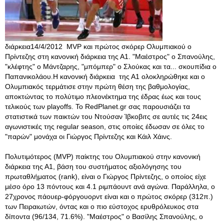
διάρκεια14/4/2012 MVP και πρώτος σκόρερ Ολυμπιακού ο
Πρίντεζης στη κανονική διάρκεια της Α1. "Μαέστρος" ο Σπανούλης,
"κλέφτης" ο Μάντζαρης, "μπόμπερ" ο Σλούκας και τα... σκουπίδια ο
Παπανικολάου.Η κανονική διάρκεια της Α1 ολοκληρώθηκε και ο
Ολυμπιακός τερμάτισε στην πρώτη θέση της βαθμολογίας,
αποκτώντας το πολύτιμο πλεονέκτημα της έδρας έως και τους
τελικούς των playoffs. Το RedPlanet.gr σας παρουσιάζει τα
στατιστικά των παικτών του Ντούσαν Ίβκοβιτς σε αυτές τις 24εις
αγωνιστικές της regular season, στις οποίες έδωσαν σε όλες το
"παρών" μονάχα οι Γιώργος Πρίντεζης και Κάιλ Χάινς.
Πολυτιμότερος (MVP) παίκτης του Ολυμπιακού στην κανονική
διάρκεια της Α1, βάση του συστήματος αξιολόγησης του
πρωταθλήματος (rank), είναι ο Γιώργος Πρίντεζης, ο οποίος είχε
μέσο όρο 13 πόντους και 4.1 ριμπάουντ ανά αγώνα. Παράλληλα, ο
27χρονος πάουερ-φόργουορντ είναι και ο πρώτος σκόρερ (312π.)
των Πειραιωτών, όντας και ο πιο εύστοχος ερυθρόλευκος στα
δίποντα (96/134, 71.6%)
. "Μαέστρος" ο Βασίλης Σπανούλης, ο