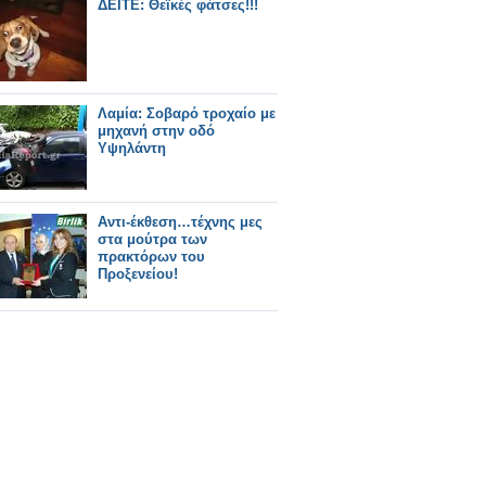
ΔΕΙΤΕ: Θεϊκές φάτσες!!!
Λαμία: Σοβαρό τροχαίο με
μηχανή στην οδό
Υψηλάντη
Αντι-έκθεση…τέχνης μες
στα μούτρα των
πρακτόρων του
Προξενείου!