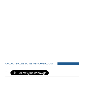
ΑΚΟΛΟΥΘΗΣΤΕ ΤΟ NEWSNOWGR.COM