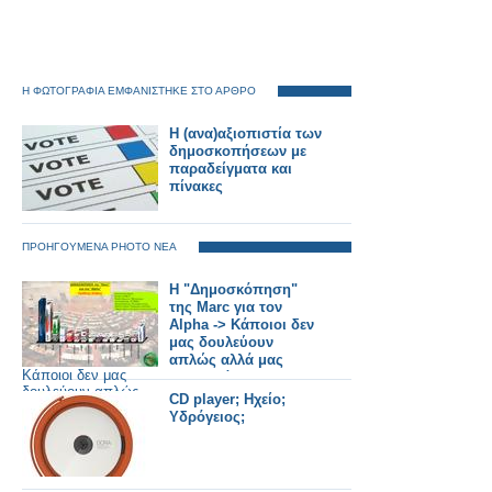
Η ΦΩΤΟΓΡΑΦΙΑ ΕΜΦΑΝΙΣΤΗΚΕ ΣΤΟ ΑΡΘΡΟ
H (ανα)αξιοπιστία των
δημοσκοπήσεων με
παραδείγματα και
πίνακες
ΠΡΟΗΓΟΥΜΕΝΑ PHOTO ΝΕΑ
Η "Δημοσκόπηση"
της Marc για τον
Alpha -> Κάποιοι δεν
μας δουλεύουν
απλώς αλλά μας
Κάποιοι δεν μας
επεξεργάζονται
δουλεύουν απλώς
επιστημονικά!
CD player; Ηχείο;
αλλά μας
Υδρόγειος;
επεξεργάζονται
επιστημονικά!">