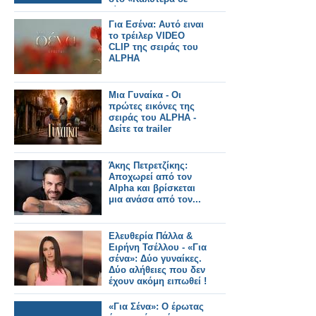
γίνεται»
Για Εσένα: Αυτό ειναι
το τρέιλερ VIDEO
CLIP της σειράς του
ALPHA
Μια Γυναίκα - Οι
πρώτες εικόνες της
σειράς του ALPHA -
Δείτε τα trailer
Άκης Πετρετζίκης:
Αποχωρεί από τον
Alpha και βρίσκεται
μια ανάσα από τον...
Ελευθερία Πάλλα &
Ειρήνη Τσέλλου - «Για
σένα»: Δύο γυναίκες.
Δύο αλήθειες που δεν
έχουν ακόμη ειπωθεί !
Έρχεται στον Alpha!
«Για Σένα»: Ο έρωτας