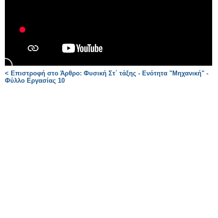
< Επιστροφή στο Άρθρο: Φυσική Στ΄ τάξης - Ενότητα "Μηχανική" -
Φύλλο Εργασίας 10